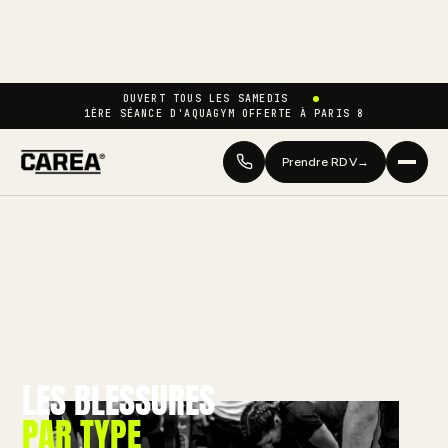
OUVERT TOUS LES SAMEDIS
1ÈRE SÉANCE D'AQUAGYM OFFERTE À PARIS 8
Prendre RDV
→
LES BLESSURES
PAR TYPE