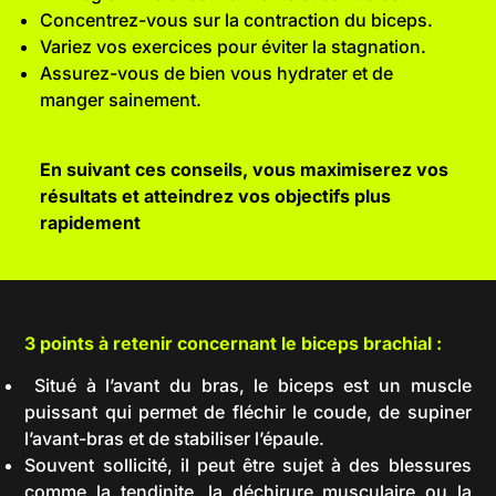
Concentrez-vous sur la contraction du biceps.
Variez vos exercices pour éviter la stagnation.
Assurez-vous de bien vous hydrater et de
manger sainement.
En suivant ces conseils, vous maximiserez vos
résultats et atteindrez vos objectifs plus
rapidement
3 points à retenir concernant le biceps brachial :
Situé à l’avant du bras, le biceps est un muscle
puissant qui permet de fléchir le coude, de supiner
l’avant-bras et de stabiliser l’épaule.
Souvent sollicité, il peut être sujet à des blessures
comme la tendinite, la déchirure musculaire ou la