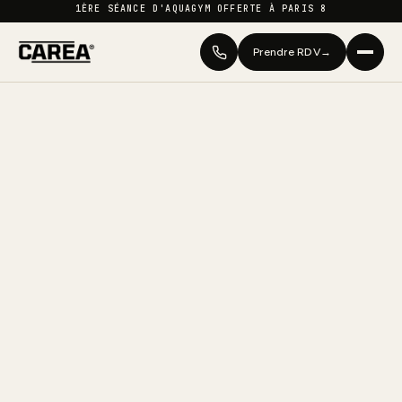
1ÈRE SÉANCE D'AQUAGYM OFFERTE À PARIS 8
Prendre RDV
→