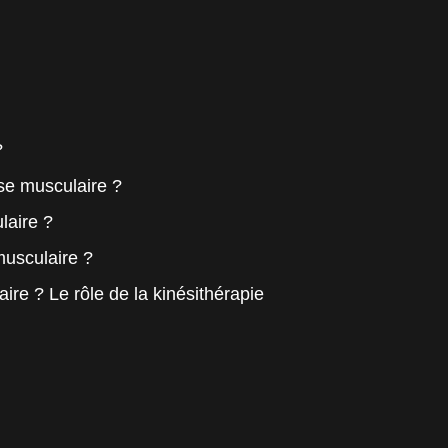
?
se musculaire ?
laire ?
usculaire ?
re ? Le rôle de la kinésithérapie