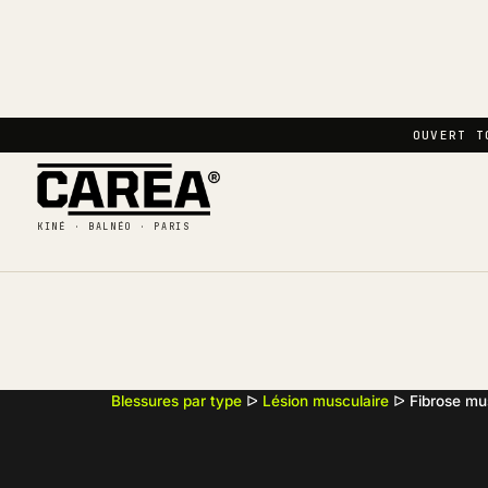
OUVERT T
KINÉ · BALNÉO · PARIS
Blessures par type
ᐅ
Lésion musculaire
ᐅ
Fibrose mu