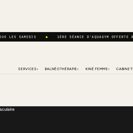
OUS LES SAMEDIS
1ÈRE SÉANCE D'AQUAGYM OFFERTE 
SERVICES
BALNÉOTHÉRAPIE
KINÉ FEMME
CABINET
▾
▾
▾
sculaire