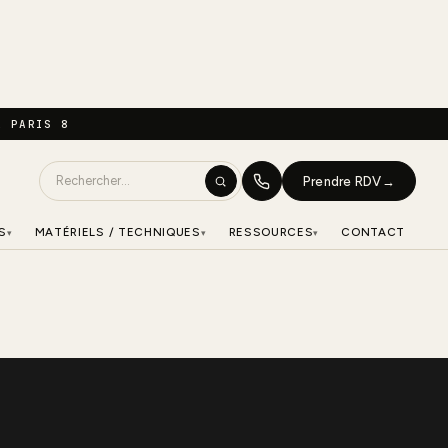
À PARIS 8
Prendre RDV
→
S
MATÉRIELS / TECHNIQUES
RESSOURCES
CONTACT
▾
▾
▾