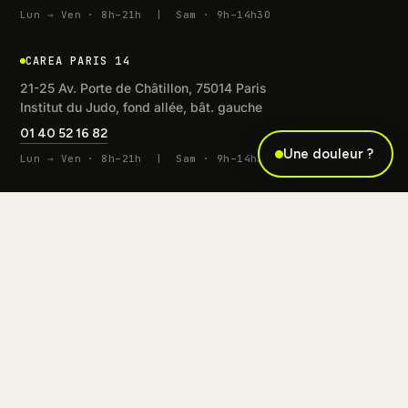
Lun → Ven · 8h–21h | Sam · 9h–14h30
CAREA PARIS 14
21-25 Av. Porte de Châtillon, 75014 Paris
Institut du Judo, fond allée, bât. gauche
01 40 52 16 82
Une douleur ?
Lun → Ven · 8h–21h | Sam · 9h–14h30
TRAITEMENTS
Kiné du sport
Ostéopathie du sport
Analyse de la foulée
Thérapie manuelle orthopédique
Téléconsultation kiné