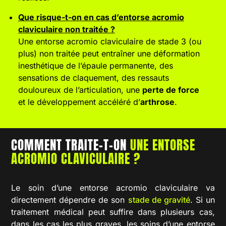
Que risque-t-on en cas d’entorse acromio
claviculaire non traitée ?
Une entorse acromio claviculaire de stade 3 (ou
plus) non traitée peut entraîner une déformation
inesthétique de l’épaule permanente, des
sensations de claquement, des ressauts
douloureux de l’articulation, une
perte de force
et le développement accéléré d’
arthrose
.
COMMENT TRAITE-T-ON
UNE ENTORSE
ACROMIO CLAVICULAIRE ?
Le soin d’une entorse acromio claviculaire va
directement dépendre de son
stade de gravité
. Si un
traitement médical peut suffire dans plusieurs cas,
dans les cas les plus graves, les soins d’une entorse