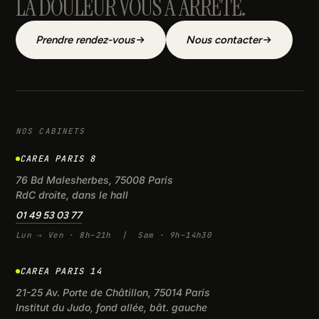
LA DOULEUR VOUS A ARRÊTÉ.
Prendre rendez-vous
Nous contacter
NOS CABINETS
CAREA PARIS 8
76 Bd Malesherbes, 75008 Paris
RdC droite, dans le hall
01 49 53 03 77
Lun → Ven · 8h–21h | Sam · 9h–14h30
CAREA PARIS 14
21-25 Av. Porte de Châtillon, 75014 Paris
Institut du Judo, fond allée, bât. gauche