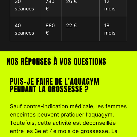
30
780
26 €
12
séances
€
mois
40
880
22 €
18
séances
€
mois
NOS RÉPONSES À VOS QUESTIONS
PUIS-JE FAIRE DE L’AQUAGYM
PENDANT LA GROSSESSE ?
Sauf contre-indication médicale, les femmes
enceintes peuvent pratiquer l’aquagym.
Toutefois, cette activité est déconseillée
entre les 3e et 4e mois de grossesse. La