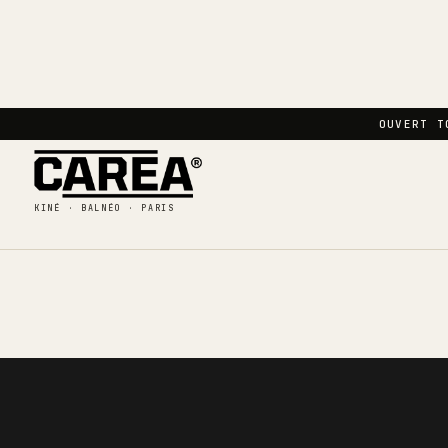
OUVERT T
KINÉ · BALNÉO · PARIS