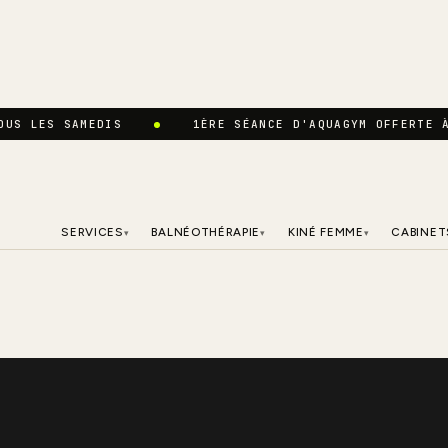
OUS LES SAMEDIS
1ÈRE SÉANCE D'AQUAGYM OFFERTE 
SERVICES
BALNÉOTHÉRAPIE
KINÉ FEMME
CABINET
▾
▾
▾