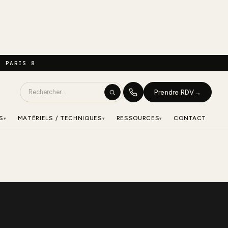
À PARIS 8
Prendre RDV
→
S
MATÉRIELS / TECHNIQUES
RESSOURCES
CONTACT
▾
▾
▾