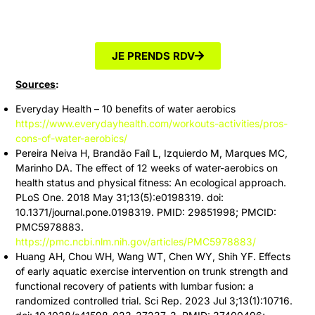
JE PRENDS RDV
Sources
:
Everyday Health – 10 benefits of water aerobics
https://www.everydayhealth.com/workouts-activities/pros-
cons-of-water-aerobics/
Pereira Neiva H, Brandão Faíl L, Izquierdo M, Marques MC,
Marinho DA. The effect of 12 weeks of water-aerobics on
health status and physical fitness: An ecological approach.
PLoS One. 2018 May 31;13(5):e0198319. doi:
10.1371/journal.pone.0198319. PMID: 29851998; PMCID:
PMC5978883.
https://pmc.ncbi.nlm.nih.gov/articles/PMC5978883/
Huang AH, Chou WH, Wang WT, Chen WY, Shih YF. Effects
of early aquatic exercise intervention on trunk strength and
functional recovery of patients with lumbar fusion: a
randomized controlled trial. Sci Rep. 2023 Jul 3;13(1):10716.