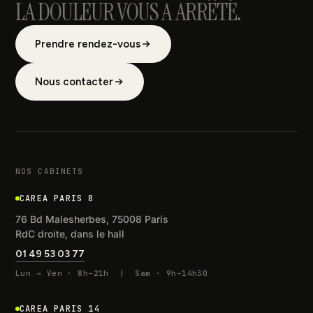
LA DOULEUR VOUS A ARRÊTÉ.
Prendre rendez-vous
Nous contacter
NOS CABINETS
CAREA PARIS 8
76 Bd Malesherbes, 75008 Paris
RdC droite, dans le hall
01 49 53 03 77
Lun → Ven · 8h–21h | Sam · 9h–14h30
CAREA PARIS 14