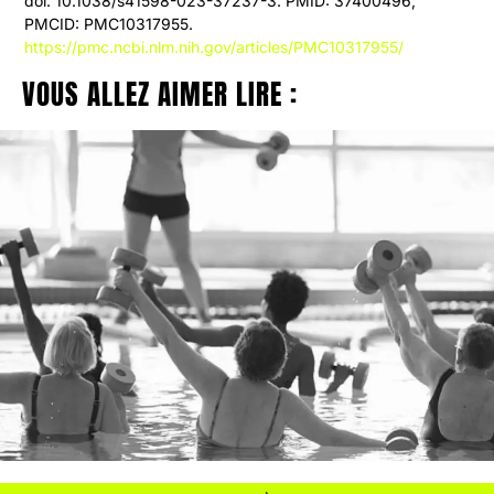
doi: 10.1038/s41598-023-37237-3. PMID: 37400496;
PMCID: PMC10317955.
https://pmc.ncbi.nlm.nih.gov/articles/PMC10317955/
VOUS ALLEZ AIMER LIRE :