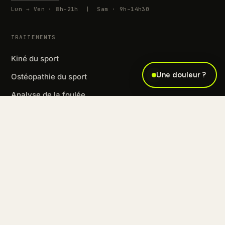
Lun → Ven · 8h–21h | Sam · 9h–14h30
TRAITEMENTS
Kiné du sport
Une douleur ?
Ostéopathie du sport
Analyse de la foulée
Thérapie manuelle orthopédique
Téléconsultation kiné
Coaching sportif
Événements sportifs
CONSEILS
Blessures par sport