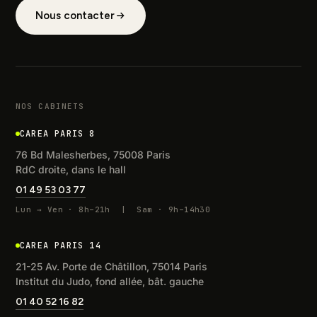
Nous contacter
NOS CABINETS
CAREA PARIS 8
76 Bd Malesherbes, 75008 Paris
RdC droite, dans le hall
01 49 53 03 77
Lun → Ven · 8h–21h | Sam · 9h–14h30
CAREA PARIS 14
21-25 Av. Porte de Châtillon, 75014 Paris
Institut du Judo, fond allée, bât. gauche
01 40 52 16 82