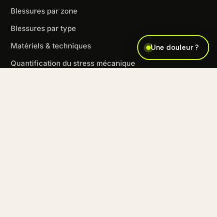
Blessures par zone
Blessures par type
Matériels & techniques
Une douleur ?
Quantification du stress mécanique
Faut-il consulter ?
LE CABINET
Notre équipe
Prendre RDV en ligne
RDV Paris 8
RDV Paris 14
FAQ