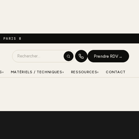
À PARIS 8
Prendre RDV
→
S
MATÉRIELS / TECHNIQUES
RESSOURCES
CONTACT
▾
▾
▾