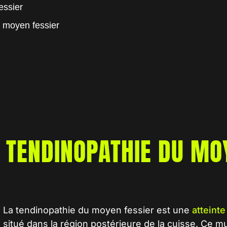
essier
u moyen fessier
E
TENDINOPATHIE DU MO
La
tendinopathie du moyen fessier
est une
atteint
situé dans la région postérieure de la
cuisse
. Ce mu