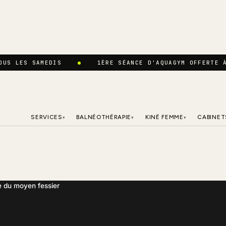
OUS LES SAMEDIS
1ÈRE SÉANCE D'AQUAGYM OFFERTE 
SERVICES
BALNÉOTHÉRAPIE
KINÉ FEMME
CABINET
▾
▾
▾
e du moyen fessier