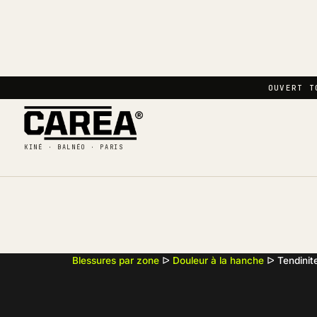
OUVERT T
KINÉ · BALNÉO · PARIS
Blessures par zone
ᐅ
Douleur à la hanche
ᐅ
Tendinit